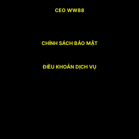
CEO WW88
CHÍNH SÁCH BẢO MẬT
ĐIỀU KHOẢN DỊCH VỤ