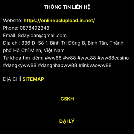
THÔNG TIN LIÊN HỆ
Website:
https://onlineuclupload.in.net/
Phone:
0878492348
Email:
8dayloan@gmail.com
Địa chỉ:
336 Đ. Số 1, Bình Trị Đông B, Bình Tân, Thành
phố Hồ Chí Minh, Việt Nam
Từ khóa tìm kiếm:
#ww88 #w88 #ww_88 #ww88casino
#dangkyww88 #dangnhapww88 #linkvaoww88
ĐỊA CHỈ
SITEMAP
CSKH
ĐẠI LÝ