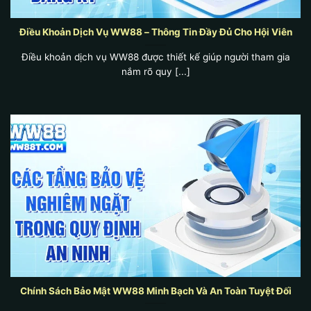
Điều Khoản Dịch Vụ WW88 – Thông Tin Đầy Đủ Cho Hội Viên
Điều khoản dịch vụ WW88 được thiết kế giúp người tham gia
nắm rõ quy [...]
Chính Sách Bảo Mật WW88 Minh Bạch Và An Toàn Tuyệt Đối