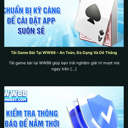
Tải Game Bài Tại WW88 – An Toàn, Đa Dạng Và Dễ Thắng
Tải game bài tại WW88 giúp bạn trải nghiệm giải trí mượt mà
ngay trên [...]