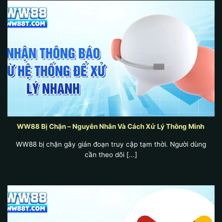
WW88 Bị Chặn – Nguyên Nhân Và Cách Xử Lý Thông Minh
WW88 bị chặn gây gián đoạn truy cập tạm thời. Người dùng
cần theo dõi [...]