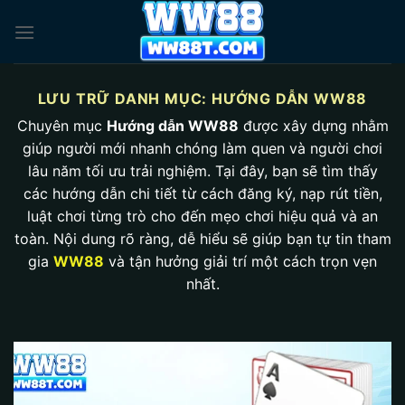
Bỏ
qua
nội
dung
LƯU TRỮ DANH MỤC:
HƯỚNG DẪN WW88
Chuyên mục
Hướng dẫn WW88
được xây dựng nhằm
giúp người mới nhanh chóng làm quen và người chơi
lâu năm tối ưu trải nghiệm. Tại đây, bạn sẽ tìm thấy
các hướng dẫn chi tiết từ cách đăng ký, nạp rút tiền,
luật chơi từng trò cho đến mẹo chơi hiệu quả và an
toàn. Nội dung rõ ràng, dễ hiểu sẽ giúp bạn tự tin tham
gia
WW88
và tận hưởng giải trí một cách trọn vẹn
nhất.