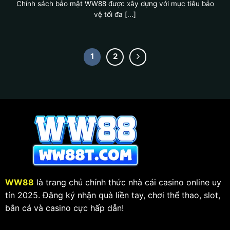
Chính sách bảo mật WW88 được xây dựng với mục tiêu bảo
vệ tối đa [...]
1
2
WW88
là trang chủ chính thức nhà cái casino online uy
tín 2025. Đăng ký nhận quà liền tay, chơi thể thao, slot,
bắn cá và casino cực hấp dẫn!