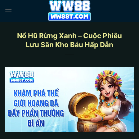
Bỏ
qua
nội
dung
Nổ Hũ Rừng Xanh – Cuộc Phiêu
Lưu Săn Kho Báu Hấp Dẫn