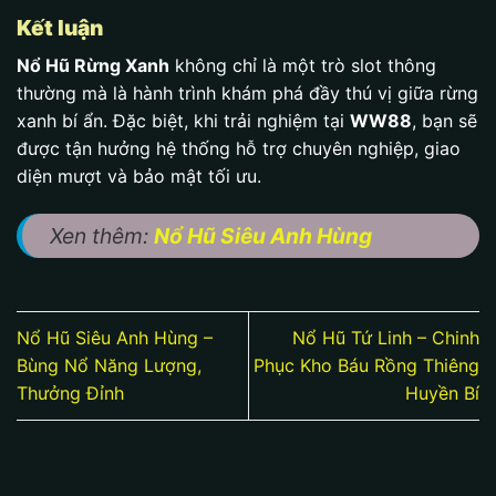
Kết luận
Nổ Hũ Rừng Xanh
không chỉ là một trò slot thông
thường mà là hành trình khám phá đầy thú vị giữa rừng
xanh bí ẩn. Đặc biệt, khi trải nghiệm tại
WW88
, bạn sẽ
được tận hưởng hệ thống hỗ trợ chuyên nghiệp, giao
diện mượt và bảo mật tối ưu.
Xen thêm:
Nổ Hũ Siêu Anh Hùng
Nổ Hũ Siêu Anh Hùng –
Nổ Hũ Tứ Linh – Chinh
Bùng Nổ Năng Lượng,
Phục Kho Báu Rồng Thiêng
Thưởng Đỉnh
Huyền Bí