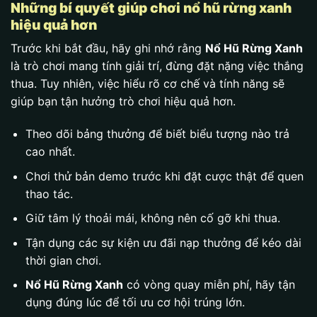
Những bí quyết giúp chơi nổ hũ rừng xanh
hiệu quả hơn
Trước khi bắt đầu, hãy ghi nhớ rằng
Nổ Hũ Rừng Xanh
là trò chơi mang tính giải trí, đừng đặt nặng việc thắng
thua. Tuy nhiên, việc hiểu rõ cơ chế và tính năng sẽ
giúp bạn tận hưởng trò chơi hiệu quả hơn.
Theo dõi bảng thưởng để biết biểu tượng nào trả
cao nhất.
Chơi thử bản demo trước khi đặt cược thật để quen
thao tác.
Giữ tâm lý thoải mái, không nên cố gỡ khi thua.
Tận dụng các sự kiện ưu đãi nạp thưởng để kéo dài
thời gian chơi.
Nổ Hũ Rừng Xanh
có vòng quay miễn phí, hãy tận
dụng đúng lúc để tối ưu cơ hội trúng lớn.