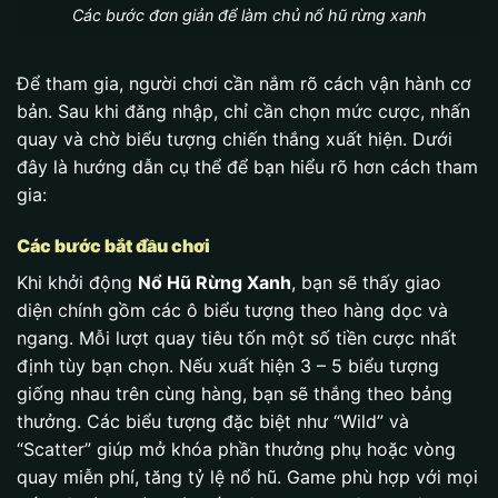
Các bước đơn giản để làm chủ nổ hũ rừng xanh
Để tham gia, người chơi cần nắm rõ cách vận hành cơ
bản. Sau khi đăng nhập, chỉ cần chọn mức cược, nhấn
quay và chờ biểu tượng chiến thắng xuất hiện. Dưới
đây là hướng dẫn cụ thể để bạn hiểu rõ hơn cách tham
gia:
Các bước bắt đầu chơi
Khi khởi động
Nổ Hũ Rừng Xanh
, bạn sẽ thấy giao
diện chính gồm các ô biểu tượng theo hàng dọc và
ngang. Mỗi lượt quay tiêu tốn một số tiền cược nhất
định tùy bạn chọn. Nếu xuất hiện 3 – 5 biểu tượng
giống nhau trên cùng hàng, bạn sẽ thắng theo bảng
thưởng. Các biểu tượng đặc biệt như “Wild” và
“Scatter” giúp mở khóa phần thưởng phụ hoặc vòng
quay miễn phí, tăng tỷ lệ nổ hũ. Game phù hợp với mọi